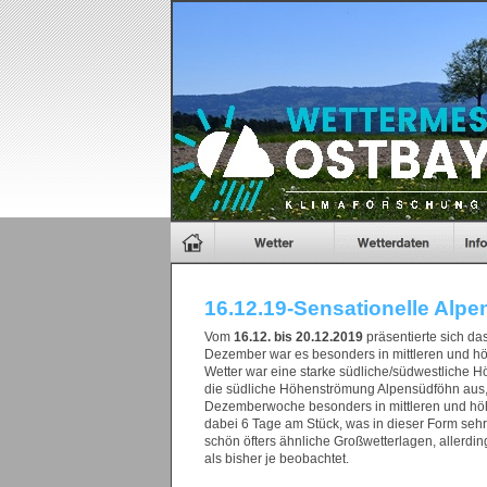
16.12.19-Sensationelle Alpe
Vom
16.12. bis 20.12.2019
präsentierte sich da
Dezember war es besonders in mittleren und h
Wetter war eine starke südliche/südwestliche H
die südliche Höhenströmung Alpensüdföhn aus, w
Dezemberwoche besonders in mittleren und höhe
dabei 6 Tage am Stück, was in dieser Form sehr
schön öfters ähnliche Großwetterlagen, allerdin
als bisher je beobachtet.