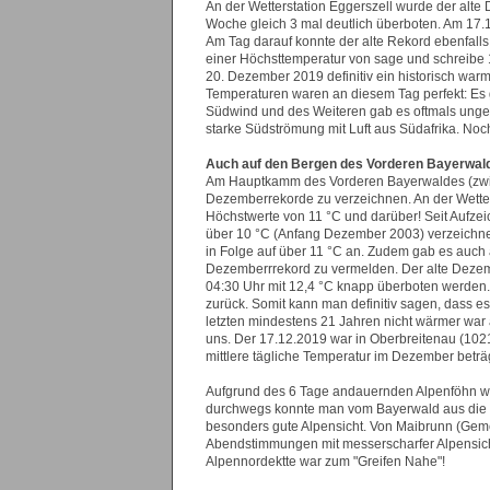
An der Wetterstation Eggerszell wurde der alte
Woche gleich 3 mal deutlich überboten. Am 17.1
Am Tag darauf konnte der alte Rekord ebenfalls
einer Höchsttemperatur von sage und schreibe 
20. Dezember 2019 definitiv ein historisch wa
Temperaturen waren an diesem Tag perfekt: Es 
Südwind und des Weiteren gab es oftmals unge
starke Südströmung mit Luft aus Südafrika. Noc
Auch auf den Bergen des Vorderen Bayerwal
Am Hauptkamm des Vorderen Bayerwaldes (zwisch
Dezemberrekorde zu verzeichnen. An der Wetter
Höchstwerte von 11 °C und darüber! Seit Aufz
über 10 °C (Anfang Dezember 2003) verzeichne
in Folge auf über 11 °C an. Zudem gab es au
Dezemberrrekord zu vermelden. Der alte Deze
04:30 Uhr mit 12,4 °C knapp überboten werden.
zurück. Somit kann man definitiv sagen, dass 
letzten mindestens 21 Jahren nicht wärmer war 
uns. Der 17.12.2019 war in Oberbreitenau (1021
mittlere tägliche Temperatur im Dezember beträ
Aufgrund des 6 Tage andauernden Alpenföhn wa
durchwegs konnte man vom Bayerwald aus die 1
besonders gute Alpensicht. Von Maibrunn (Geme
Abendstimmungen mit messerscharfer Alpensicht 
Alpennordektte war zum "Greifen Nahe"!