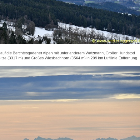
n auf die Berchtesgadener Alpen mit unter anderem Watzmann, Großer Hundstod
pitze (3317 m) und Großes Wiesbachhorn (3564 m) in 209 km Luftlinie Entfernung