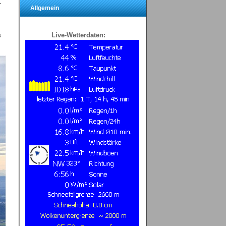
-
Allgemein
Live-Wetterdaten:
s