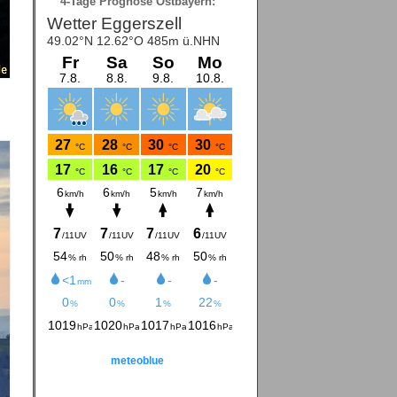
4-Tage Prognose Ostbayern:
meteoblue