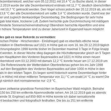
 Dezemberrekord, welcher vom 05.12.2011 mit 10,4 °C zu Buche stand, in dieser
2.2019 wurde der alte Dezemberrekord erstmals mit 11,7 °C deutlich überschritten
 mit 10,7 °C geknackt werden. Den Vogel schoss jedoch der 20.12.2019 ab, als mit
13,8 °C der alte Dezemberrekord um sattte 3,4 °C überboten wurde. Damit war der
rmer und zugleich denkwürdiger Dezembertag. Die Bedingungen für sehr hohe
gab total klare, trockene Luft. Zudem herrschte gute Durchmischung mit mäßigem
hinderte Sonnenscheineinstrahlung! Obendrein herrschte Alpenföhn und eine
h höhere Temperaturen sind zu dieser Jaherszeit in Eggerszell kaum möglich!
des gab es neue Rekorde zu vermelden:
en Pröller - Hirschenstein - Einödriegel) gab es ebenfalls etliche neue
station in Oberbreitenau auf 1021 m Höhe gab es vom 16. bis 20.12.2019 täglich
eichnungsbeginn 1998 konnte bisher im Dezember maximal 3 Tage in Folge knapp
t werden. In dieser Woche stieg dagegen die Höchsttemperatur gleich an 5 Tagen
ch am Hauptkamm des Vorderen Bayerwaldes auf 1021 m Höhe einen neuen
mberrekord vom 03.12.2003 mit damals 12,2 °C konnte heuer am 17.12.2019 um
 Die Referenzwerte der Wetterstation Oberbreitenau gehen bis ins Jahr 1998
es auf den Berggipfeln des Vorderen Bayerwaldes auf über 1000 m Höhe in den
als in den letzten Tagen. Es liegen somit historisch warme Dezembertage hinter
 m Höhe) mit einer mittleren Temperatur von 11,l °C um exakt 14 °C zu warm! Die
gt nämlich dort normalerweise nur -2,9 °C.
ren zeitweise grandiose Fernsichten im Bayerischen Wald möglich. Beinahe
50 bis 250 km entfernte Alpennordkette sehen. Am 16.12.2019 gab es abends
inde St. Englmar) auf 850-900 m Höhe konnte ich dabei sensationelle
beobachten und fotografisch festhalten. Die bis zu 251 km entfernte