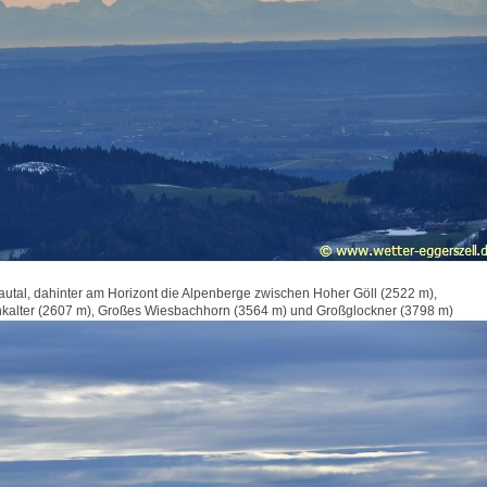
autal, dahinter am Horizont die Alpenberge zwischen Hoher Göll (2522 m),
kalter (2607 m), Großes Wiesbachhorn (3564 m) und Großglockner (3798 m)