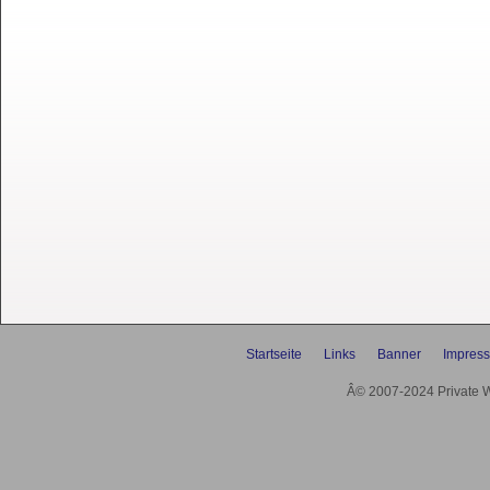
Startseite
Links
Banner
Impres
Â© 2007-2024 Private We