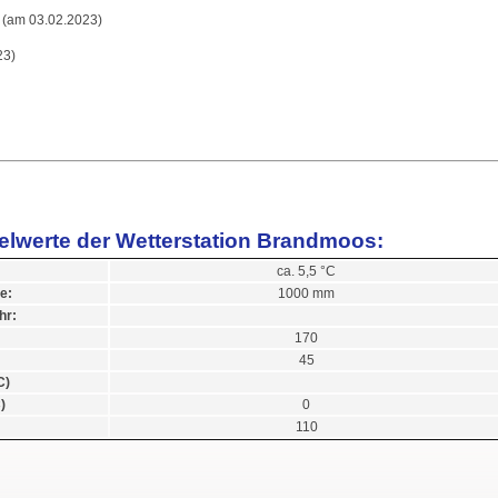
 (am 03.02.2023)
23)
telwerte der Wetterstation Brandmoos:
ca. 5,5 °C
e:
1000 mm
hr:
170
45
C)
)
0
110