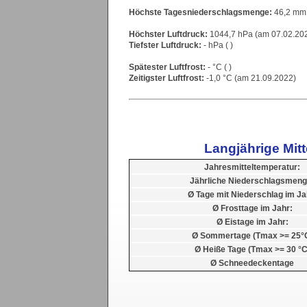
Höchste Tagesniederschlagsmenge:
46,2 mm
Höchster Luftdruck:
1044,7 hPa (am 07.02.20
Tiefster Luftdruck:
- hPa ( )
Spätester Luftfrost:
- °C ( )
Zeitigster Luftfrost:
-1,0 °C (am 21.09.2022)
Langjährige Mit
Jahresmitteltemperatur:
Jährliche Niederschlagsmeng
Ø Tage mit Niederschlag im Ja
Ø Frosttage im Jahr:
Ø Eistage im Jahr:
Ø Sommertage (Tmax >= 25°
Ø Heiße Tage (Tmax >= 30 °C
Ø Schneedeckentage