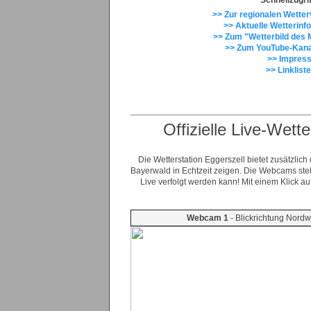
>> Zur regionalen Wette
>> Aktuelle Wetterinfo
>> Zum "Wetterbild des 
>> Zum YouTube-Kana
>> Impres
>> Linklist
Offizielle Live-Wet
Die Wetterstation Eggerszell bietet zusätzl
Bayerwald in Echtzeit zeigen. Die Webcams stel
Live verfolgt werden kann! Mit einem Klick au
Webcam 1
- Blickrichtung Nordw