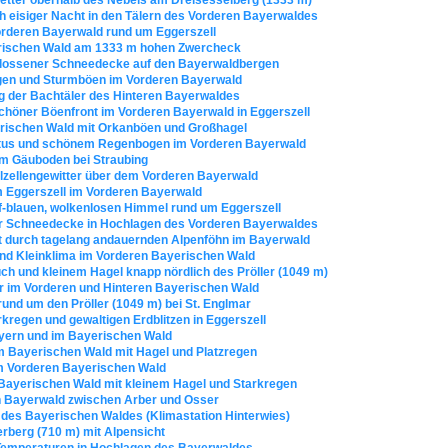
ch eisiger Nacht in den Tälern des Vorderen Bayerwaldes
orderen Bayerwald rund um Eggerszell
erischen Wald am 1333 m hohen Zwercheck
chlossener Schneedecke auf den Bayerwaldbergen
regen und Sturmböen im Vorderen Bayerwald
g der Bachtäler des Hinteren Bayerwaldes
schöner Böenfront im Vorderen Bayerwald in Eggerszell
erischen Wald mit Orkanböen und Großhagel
matus und schönem Regenbogen im Vorderen Bayerwald
 im Gäuboden bei Straubing
elzellengewitter über dem Vorderen Bayerwald
 Eggerszell im Vorderen Bayerwald
ief-blauen, wolkenlosen Himmel rund um Eggerszell
ner Schneedecke in Hochlagen des Vorderen Bayerwaldes
cht durch tagelang andauernden Alpenföhn im Bayerwald
 und Kleinklima im Vorderen Bayerischen Wald
uch und kleinem Hagel knapp nördlich des Pröller (1049 m)
er im Vorderen und Hinteren Bayerischen Wald
nd um den Pröller (1049 m) bei St. Englmar
rkregen und gewaltigen Erdblitzen in Eggerszell
bayern und im Bayerischen Wald
m Bayerischen Wald mit Hagel und Platzregen
im Vorderen Bayerischen Wald
m Bayerischen Wald mit kleinem Hagel und Starkregen
n Bayerwald zwischen Arber und Osser
des Bayerischen Waldes (Klimastation Hinterwies)
erberg (710 m) mit Alpensicht
Temperaturen in Hochlagen des Bayerwaldes