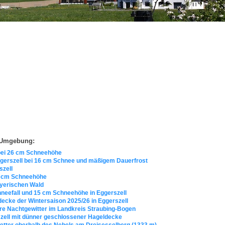
r Umgebung:
 bei 26 cm Schneehöhe
ggerszell bei 16 cm Schnee und mäßigem Dauerfrost
szell
28 cm Schneehöhe
ayerischen Wald
hneefall und 15 cm Schneehöhe in Eggerszell
decke der Wintersaison 2025/26 in Eggerszell
ere Nachtgewitter im Landkreis Straubing-Bogen
szell mit dünner geschlossener Hageldecke
wetter oberhalb des Nebels am Dreisesselberg (1333 m)