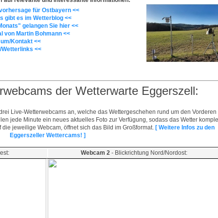
rvorhersage für Ostbayern <<
s gibt es im Wetterblog <<
Monats" gelangen Sie hier <<
l von Martin Bohmann <<
sum/Kontakt <<
e/Wetterlinks <<
terwebcams der Wetterwarte Eggerszell:
ich drei Live-Wetterwebcams an, welche das Wettergeschehen rund um den Vorderen
len jede Minute ein neues aktuelles Foto zur Verfügung, sodass das Wetter komple
f die jeweilige Webcam, öffnet sich das Bild im Großformat.
[ Weitere Infos zu den
Eggerszeller Wettercams! ]
est:
Webcam 2
- Blickrichtung Nord/Nordost: