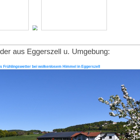
lder aus Eggerszell u. Umgebung:
es Frühlingswetter bei wolkenlosem Himmel in Eggerszell