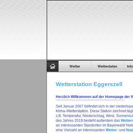
Wetterstation Eggerszell
Herzlich Willkommen auf der Homepage der We
``````````````````````````````````````````````````````````
Seit Januar 2007 befindet sich in der niederbay
Klima-/Wetterstation. Diese Station zeichnet täg
z.B. Temperatur, Niederschlag, Wind, Sonnensch
des Jahres 2019 besteht außerdem das
Wetter
an interessanten Standorten im Bayerwald! Neb
eine Vielzahl an interessanten
Wetter-
und
Nat