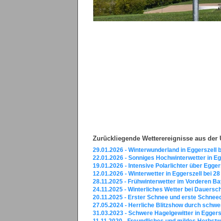
Zurückliegende Wetterereignisse aus de
29.01.2026 - Winterwunderland in Eggerszell
22.01.2026 - Sonniges Hochwinterwetter in E
19.01.2026 - Intensive Polarlichter über Egger
12.01.2026 - Winterwetter in Eggerszell bei 
28.11.2025 - Frühwinterwetter im Vorderen B
24.11.2025 - Winterliches Wetter bei Dauersc
20.11.2025 - Erster Schnee und erste Schnee
27.05.2024 - Herrliche Blitzshow durch schw
31.03.2023 - Schwere Hagelgewitter in Egger
11.11.2020 - Freundliches und mildes Herbst