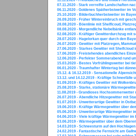
07.11.2020 - Stark verreifte Landschaften na
06.11.2020 - Goldenes Spätherbstwetter im V
25.10.2020 - Bilderbuchherbstwetter im Bay
26.09.2020 - Früher Wintereinbruch mit ges
28.08.2020 - Böenlinie mit Shelflcoud, Platz
08.08.2020 - Morgendliche Nebelbänke entlan
02.08.2020 - Kräftiger Gewitterdurchzug mit 
28.07.2020 - Hagelorkan quer durch den Bay
26.07.2020 - Gewitter mit Platzregen, Mam
27.06.2020 - Starkes Gewitter mit Shelfcloud
17.06.2020 - Freistehendes abendliches Einz
12.06.2020 - Perfekter Sommerabend rund um
15.03.2020 - Bestes Vorfrühlingswetter bei t
06.01.2020 - Traumhafter Wintertag bei dün
15.12. & 16.12.2019 - Sensationelle Alpensi
13.12. und 14.12.2019 - Kräftige Schneefälle
01.09.2019 - Kräftiges Gewitter mit Wolkenbr
25.08.2019 - Starke, stationäre Wärmegewitt
11.08.2019 - Grandioses Hochsommerwetter ru
26.07.2019 - Abendliche Hitzegewitter mit Sta
01.07.2019 - Unwetterartige Gewitter in Ost
19.06.2019 - Kräftige Wärmegewitter über de
05.06.2019 - Unwetterartige Wärmegewitter 
04.06.2019 - Viele kräftige Wärmegewitter i
03.06.2019 - Wärmegewitter über dem Obere
14.03.2019 - Schneesturm auf den Hochlagen 
24.02.2019 - Fantastische Fernsicht am Galln
17.02.2019 - Schneemassen bei sehr milden 