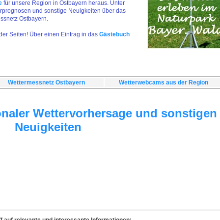
se
für unsere Region in Ostbayern heraus. Unter
tterprognosen und sonstige Neuigkeiten über das
essnetz Ostbayern.
er Seiten! Über einen Eintrag in das
Gästebuch
Wettermessnetz Ostbayern
Wetterwebcams aus der Region
onaler Wettervorhersage und sonstigen
Neuigkeiten
ff auf relevante und interessante Informationen: