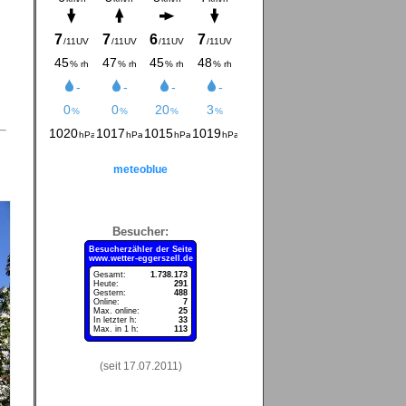
meteoblue
Besucher:
Besucherzähler der Seite
www.wetter-eggerszell.de
Gesamt:
1.738.173
Heute:
291
Gestern:
488
Online:
7
Max. online:
25
In letzter h:
33
Max. in 1 h:
113
(seit 17.07.2011)