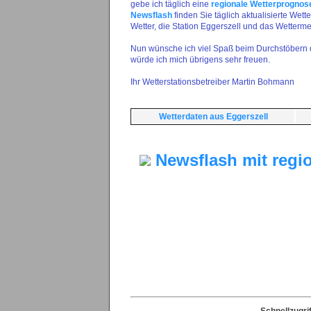
gebe ich täglich eine
regionale Wetterprogno
Newsflash
finden Sie täglich aktualisierte We
Wetter, die Station Eggerszell und das Wetterm
Nun wünsche ich viel Spaß beim Durchstöbern d
würde ich mich übrigens sehr freuen.
Ihr Wetterstationsbetreiber Martin Bohmann
Wetterdaten aus Eggerszell
Newsflash mit regi
Schnellzugri